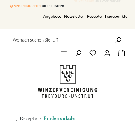
Zum Hauptinhalt springen
Versandkostenfrei
ab 12 Flaschen
3% Rabatt
ab 24–35 Flaschen
Angebote
Newsletter
Rezepte
Treuepunkte
Rezepte
Rinderroulade