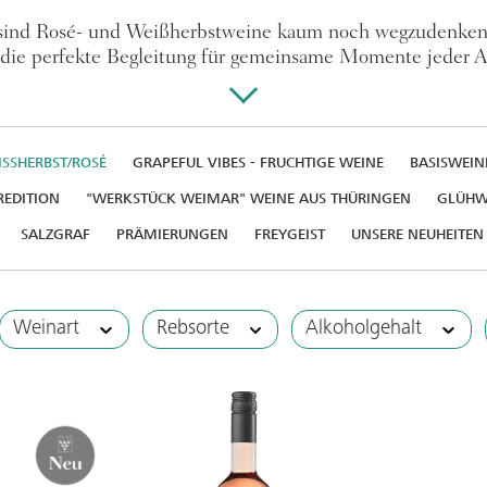
ind Rosé- und Weißherbstweine kaum noch wegzudenken. Mi
 die perfekte Begleitung für gemeinsame Momente jeder 
ISSHERBST/ROSÉ
GRAPEFUL VIBES - FRUCHTIGE WEINE
BASISWEIN
REDITION
"WERKSTÜCK WEIMAR" WEINE AUS THÜRINGEN
GLÜHW
SALZGRAF
PRÄMIERUNGEN
FREYGEIST
UNSERE NEUHEITEN
Weinart
Rebsorte
Alkoholgehalt