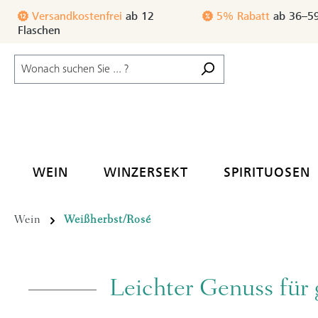
m Hauptinhalt springen
Zur Suche springen
Zur Hauptnavigation springen
Versandkostenfrei
ab 12
3% Rabatt
ab 24–35
Flaschen
WEIN
WINZERSEKT
SPIRITUOSEN
Wein
Weißherbst/Rosé
Leichter Genuss fü