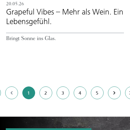
20.05.26
Grapeful Vibes – Mehr als Wein. Ein
Lebensgefühl.
Bringt Sonne ins Glas.
Seite
Seite
Seite
Seite
Seite
1
2
3
4
5