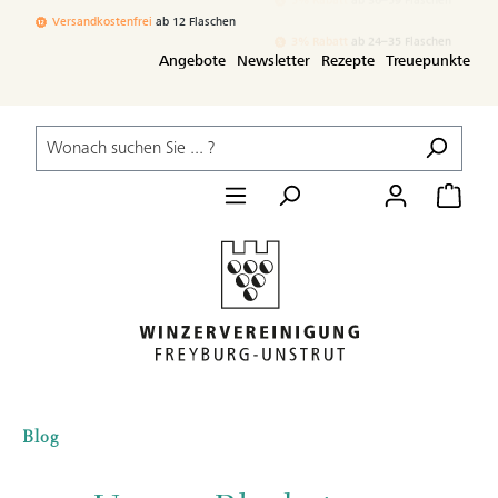
Zum Hauptinhalt springen
Versandkostenfrei
ab 12 Flaschen
3% Rabatt
ab 24–35 Flaschen
Angebote
Newsletter
Rezepte
Treuepunkte
Blog