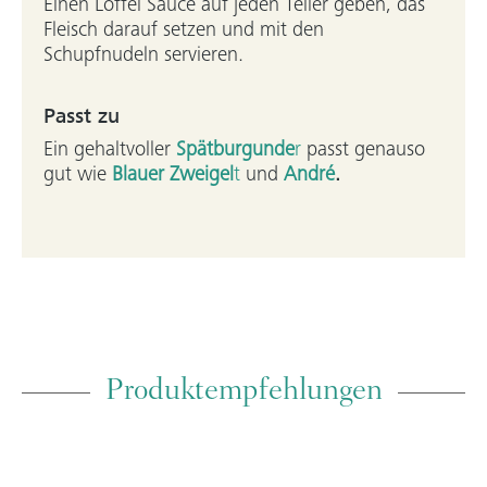
Einen Löffel Sauce auf jeden Teller geben, das
Fleisch darauf setzen und mit den
Schupfnudeln servieren.
Passt zu
Ein gehaltvoller
Spätburgunde
r
passt genauso
gut wie
Blauer Zweigel
t
und
André
.
Produktempfehlungen