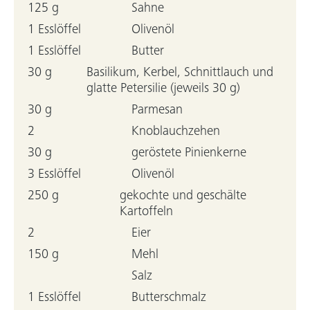
125 g
Sahne
1 Esslöffel
Olivenöl
1 Esslöffel
Butter
30 g
Basilikum, Kerbel, Schnittlauch und
glatte Petersilie (jeweils 30 g)
30 g
Parmesan
2
Knoblauchzehen
30 g
geröstete Pinienkerne
3 Esslöffel
Olivenöl
250 g
gekochte und geschälte
Kartoffeln
2
Eier
150 g
Mehl
Salz
1 Esslöffel
Butterschmalz