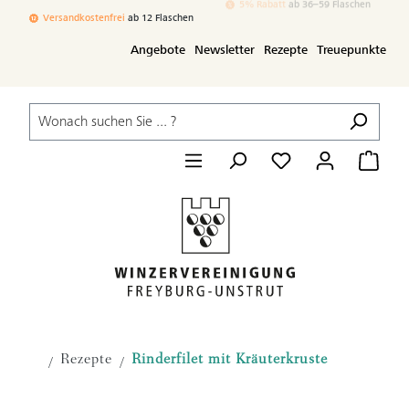
Zum Hauptinhalt springen
Versandkostenfrei
ab 12 Flaschen
3% Rabatt
ab 24–35 Flaschen
Angebote
Newsletter
Rezepte
Treuepunkte
Rezepte
Rinderfilet mit Kräuterkruste