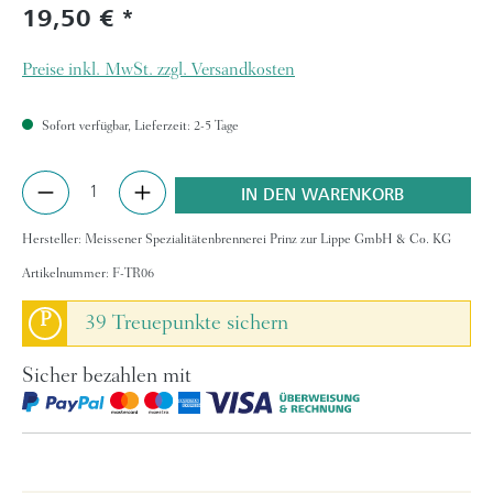
19,50 €
Regulärer Preis:
Preise inkl. MwSt. zzgl. Versandkosten
Sofort verfügbar, Lieferzeit: 2-5 Tage
Produkt Anzahl: Gib den gewünschten Wert ein 
IN DEN WARENKORB
Hersteller:
Meissener Spezialitätenbrennerei Prinz zur Lippe GmbH & Co. KG
Artikelnummer:
F-TR06
P
39 Treuepunkte sichern
Sicher bezahlen mit