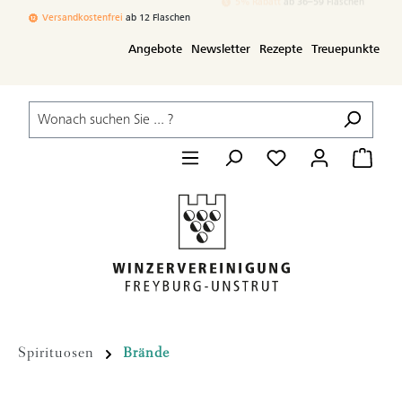
Zum Hauptinhalt springen
Versandkostenfrei
ab 12 Flaschen
3% Rabatt
ab 24–35 Flaschen
Angebote
Newsletter
Rezepte
Treuepunkte
Spirituosen
Brände