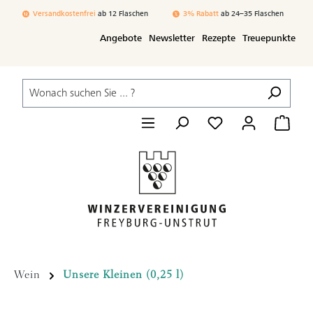
Zum Hauptinhalt springen
Versandkostenfrei
ab 12 Flaschen
3% Rabatt
ab 24–35 Flaschen
Angebote
Newsletter
Rezepte
Treuepunkte
Wein
Unsere Kleinen (0,25 l)