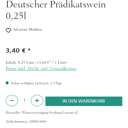
Deutscher Prädikatswein
0,25l
Auf meine Merkliste
3,40 €
Regulärer Preis:
Inhalt:
0.25 Liter
(13,60 €* / 1 Liter)
Preise inkl. MwSt. zzgl. Versandkosten
Sofort verfügbar, Lieferzeit: 2-5 Tage
Produkt Anzahl: Gib den gewünschten Wert ein 
IN DEN WARENKORB
Hersteller:
Winzervereinigung Freyburg-Unstrut eG
Artikelnummer:
2400414406