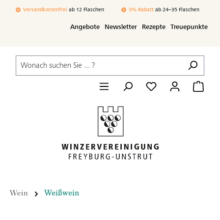
Zum Hauptinhalt springen
Versandkostenfrei
ab 12 Flaschen
3% Rabatt
ab 24–35 Flaschen
Angebote
Newsletter
Rezepte
Treuepunkte
Wein
Weißwein