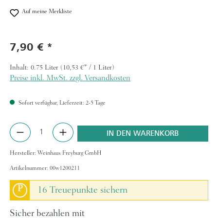
Auf meine Merkliste
7,90 €
Regulärer Preis:
Inhalt:
0.75 Liter
(10,53 €* / 1 Liter)
Preise inkl. MwSt. zzgl. Versandkosten
Sofort verfügbar, Lieferzeit: 2-5 Tage
Produkt Anzahl: Gib den gewünschten Wert ein 
IN DEN WARENKORB
Hersteller:
Weinhaus Freyburg GmbH
Artikelnummer:
00w1200211
P
16 Treuepunkte sichern
Sicher bezahlen mit