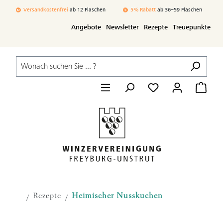
Zum Hauptinhalt springen
Versandkostenfrei
ab 12 Flaschen
3% Rabatt
ab 24–35 Flaschen
Angebote
Newsletter
Rezepte
Treuepunkte
Rezepte
Heimischer Nusskuchen