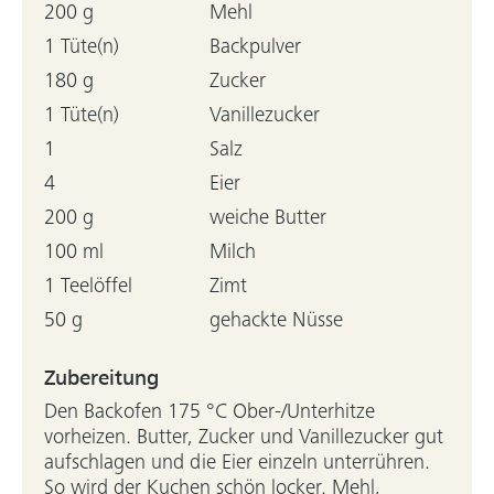
200 g
Mehl
1 Tüte(n)
Backpulver
180 g
Zucker
1 Tüte(n)
Vanillezucker
1
Salz
4
Eier
200 g
weiche Butter
100 ml
Milch
1 Teelöffel
Zimt
50 g
gehackte Nüsse
Zubereitung
Den Backofen 175 °C Ober-/Unterhitze
vorheizen. Butter, Zucker und Vanillezucker gut
aufschlagen und die Eier einzeln unterrühren.
So wird der Kuchen schön locker. Mehl,