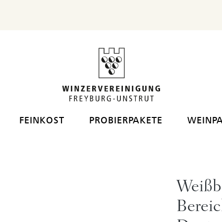
 Flaschen
FEINKOST
PROBIERPAKETE
WEINP
Weißb
Berei