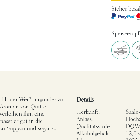
Sicher beza
Speiseempf
ählt der Weißburgunder zu
Details
 Aromen von Quitte,
Herkunft:
Saale
verleihen ihm eine
Anlass:
Hochz
passt er gut in die
Qualitätsstufe:
DQ
ten Suppen und sogar zur
Alkoholgehalt:
12,0 