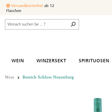
m Hauptinhalt springen
Zur Suche springen
Zur Hauptnavigation springen
Versandkostenfrei
ab 12
3% Rabatt
ab 24–35
Flaschen
WEIN
WINZERSEKT
SPIRITUOSEN
Wein
Bereich Schloss Neuenburg