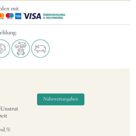
hlen mit
ehlung:
-Unstrut
eit
W
vol.%