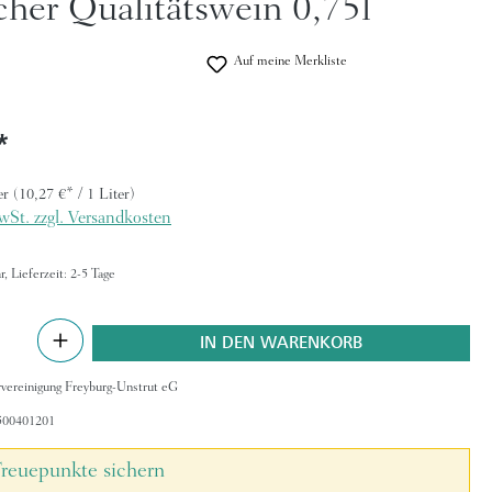
her Qualitätswein 0,75l
Auf meine Merkliste
eis:
er
(10,27 €* / 1 Liter)
wSt. zzgl. Versandkosten
, Lieferzeit: 2-5 Tage
nzahl: Gib den gewünschten Wert ein oder be
IN DEN WARENKORB
vereinigung Freyburg-Unstrut eG
500401201
reuepunkte sichern