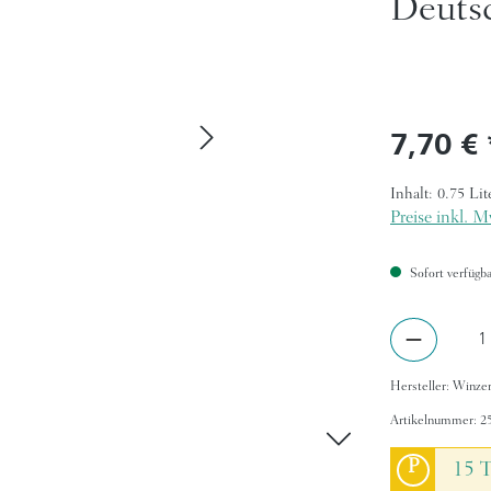
Deutsc
Regulärer Pr
7,70 €
Inhalt:
0.75 Lit
Preise inkl. M
Sofort verfügbar
Produkt A
Hersteller:
Winzer
Artikelnummer:
2
P
15 T