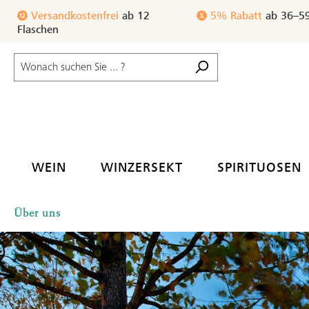
m Hauptinhalt springen
Zur Suche springen
Zur Hauptnavigation springen
Versandkostenfrei
ab 12
3% Rabatt
ab 24–35
Flaschen
WEIN
WINZERSEKT
SPIRITUOSEN
Über uns