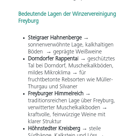
Bedeutende Lagen der Winzervereinigung
Freyburg
Steigraer Hahnenberge
→
sonnenverwöhnte Lage, kalkhaltigen
Böden → geprägte Weißweine
Dorndorfer Rappenta
l
→ geschütztes
Tal bei Dorndorf, Muschelkalkböden,
mildes Mikroklima → für
fruchtbetonte Rebsorten wie Müller-
Thurgau und Silvaner
Freyburger Himmelreich
→
traditionsreichen Lage über Freyburg,
verwitterter Muschelkalkboden →
kraftvolle, feinwürzige Weine mit
klarer Struktur
Höhnstedter Kreisberg
→
steile
Südhänge, Kalkstein und Löss →