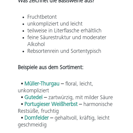
Was zeichnet die Basisweine aus?
Fruchtbetont
unkompliziert und leicht
teilweise in Literflasche erhältlich
feine Säurestruktur und moderater
Alkohol
Rebsortenrein und Sortentypisch
Beispiele aus dem Sortiment:
⦁
Müller-Thurgau
–
floral, leicht,
unkompliziert
⦁
Gutedel
–
zartwürzig, mit milder Säure
⦁
Portugieser Weißherbst
–
harmonische
Restsüße, fruchtig
⦁
Dornfelder
–
gehaltvoll, kräftig, leicht
geschmeidig