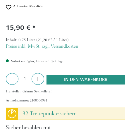
Auf meine Merkliste
15,90 €
Regulärer Preis:
Inhalt:
0.75 Liter
(21,20 €* / 1 Liter)
Preise inkl. MwSt. zzgl. Versandkosten
Sofort verfügbar, Lieferzeit: 2-5 Tage
Produkt Anzahl: Gib den gewünschten Wert ein 
IN DEN WARENKORB
Hersteller:
Grimm Sektkellerei
Artikelnummer:
2100500931
P
32 Treuepunkte sichern
Sicher bezahlen mit