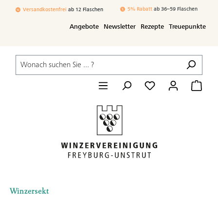
Zum Hauptinhalt springen
Versandkostenfrei
ab 12 Flaschen
3% Rabatt
ab 24–35 Flaschen
Angebote
Newsletter
Rezepte
Treuepunkte
Winzersekt