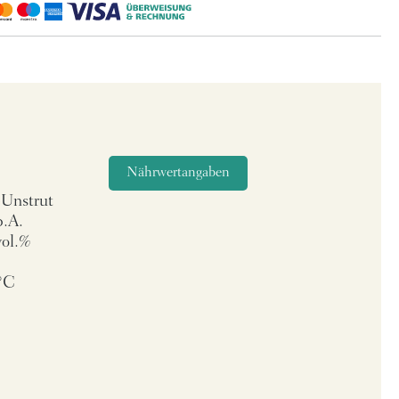
-Unstrut
b.A.
vol.%
°C