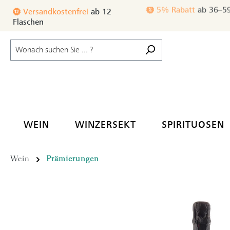
m Hauptinhalt springen
Zur Suche springen
Zur Hauptnavigation springen
Versandkostenfrei
ab 12
3% Rabatt
ab 24–35
Flaschen
WEIN
WINZERSEKT
SPIRITUOSEN
Wein
Prämierungen