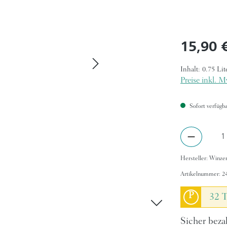
Regulärer Pr
15,90 
Inhalt:
0.75 Lit
Preise inkl. M
Sofort verfügbar
Produkt A
Hersteller:
Winzer
Artikelnummer:
2
P
32 T
Sicher beza