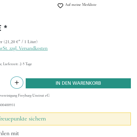
Auf meine Merkliste
eis:
€
er
(21,20 €* / 1 Liter)
wSt. zzgl. Versandkosten
, Lieferzeit: 2-5 Tage
nzahl: Gib den gewünschten Wert ein oder be
IN DEN WARENKORB
vereinigung Freyburg-Unstrut eG
400400931
reuepunkte sichern
hlen mit