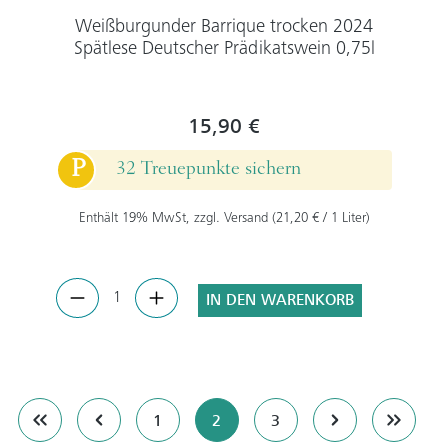
Weißburgunder Barrique trocken 2024
Spätlese Deutscher Prädikatswein 0,75l
15,90 €
P
32 Treuepunkte sichern
Enthält 19% MwSt, zzgl. Versand (21,20 € / 1 Liter)
IN DEN WARENKORB
Seite
Seite
Seite
1
2
3