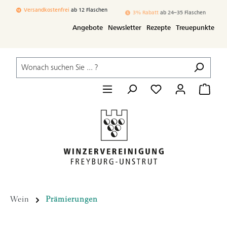
Zum Hauptinhalt springen
Versandkostenfrei
ab 12 Flaschen
3% Rabatt
ab 24–35 Flaschen
Angebote
Newsletter
Rezepte
Treuepunkte
Wein
Prämierungen