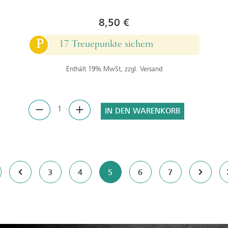
8,50 €
P
17 Treuepunkte sichern
Enthält 19% MwSt, zzgl. Versand
IN DEN WARENKORB
Seite
Seite
Seite
Seite
Seite
3
4
5
6
7