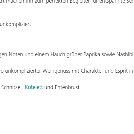
 Art machen ihn zum perfekten Begleiter für entspannte S
 unkompliziert
igen Noten und einem Hauch grüner Paprika sowie Nashibi
 wo unkomplizierter Weingenuss mit Charakter und Esprit i
 Schnitzel,
Kotelett
und Entenbrust