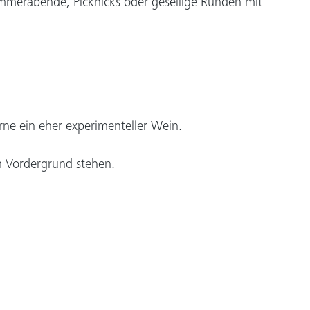
ommerabende, Picknicks oder gesellige Runden mit
rne ein eher experimenteller Wein.
m Vordergrund stehen.