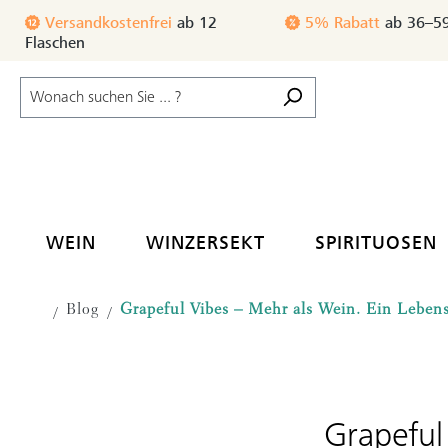
m Hauptinhalt springen
Zur Suche springen
Zur Hauptnavigation springen
Versandkostenfrei
ab 12
3% Rabatt
ab 24–35
Flaschen
WEIN
WINZERSEKT
SPIRITUOSEN
Blog
Grapeful Vibes – Mehr als Wein. Ein Lebens
Grapeful