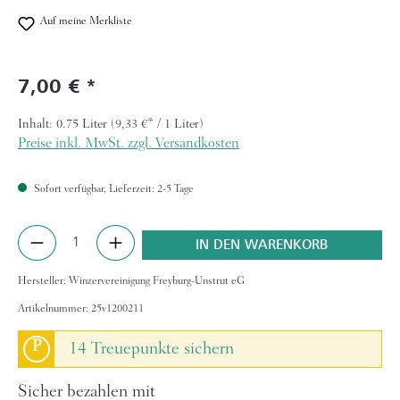
Auf meine Merkliste
7,00 €
Regulärer Preis:
Inhalt:
0.75 Liter
(9,33 €* / 1 Liter)
Preise inkl. MwSt. zzgl. Versandkosten
Sofort verfügbar, Lieferzeit: 2-5 Tage
Produkt Anzahl: Gib den gewünschten Wert ein 
IN DEN WARENKORB
Hersteller:
Winzervereinigung Freyburg-Unstrut eG
Artikelnummer:
25v1200211
P
14 Treuepunkte sichern
Sicher bezahlen mit