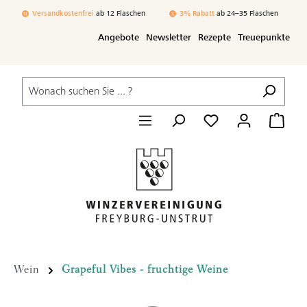
Zum Hauptinhalt springen
Versandkostenfrei
ab 12 Flaschen
3% Rabatt
ab 24–35 Flaschen
Angebote
Newsletter
Rezepte
Treuepunkte
Wein
Grapeful Vibes - fruchtige Weine